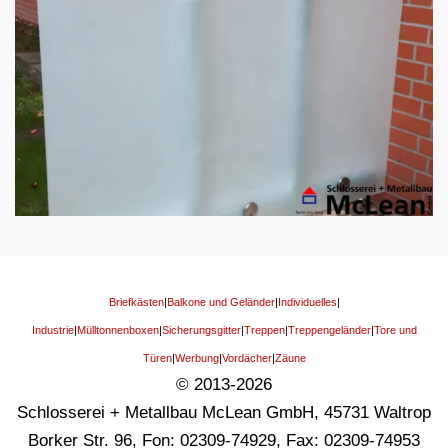
Briefkästen
|
Balkone und Geländer
|
Individuelles
|
Industrie
|
Mülltonnenboxen
|
Sicherungsgitter
|
Treppen
|
Treppengeländer
|
Tore und
Türen
|
Werbung
|
Vordächer
|
Zäune
© 2013-2026
Schlosserei + Metallbau McLean GmbH, 45731 Waltrop
Borker Str. 96, Fon: 02309-74929, Fax: 02309-74953